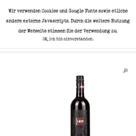
Wir machen nicht
Wir verwenden Cookies und Google Fonts sowie etliche
einfach Weine, wir
andere externe Javascripts. Durch die weitere Nutzung
s
c
f
f
e
n
C
h
a
r
a
k
t
e
r
h
a
e.
der Webseite stimmen Sie der Verwendung zu.
OK, ich bin einverstanden.