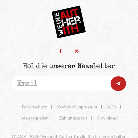
Hol die unseren Newsletter
Datenschutz
Kontakt&Impressum
AGB
Bezugsquellen
Zahlungsarten
Download
©2007-
2026 Weingut Autherith, alle Rechte vorbehalten