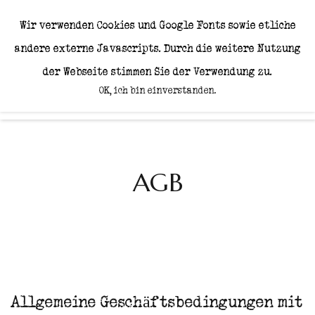
Wir machen nicht
Wir verwenden Cookies und Google Fonts sowie etliche
einfach Weine, wir
andere externe Javascripts. Durch die weitere Nutzung
s
c
f
f
e
n
C
h
a
r
a
k
t
e
r
h
a
e.
der Webseite stimmen Sie der Verwendung zu.
OK, ich bin einverstanden.
AGB
Allgemeine Geschäftsbedingungen mit